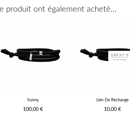
ce produit ont également acheté...
Vert
Vert
Jaune
Jaune
Fluo
Fluo
Orange
Orange
Fluo
Fluo
Rose
Rose
Fluo
Fluo
Fushia
Fushia
Fluo
Fluo
17
+17
Sunny
Lien De Rechange
Prix
Prix
100,00 €
10,00 €