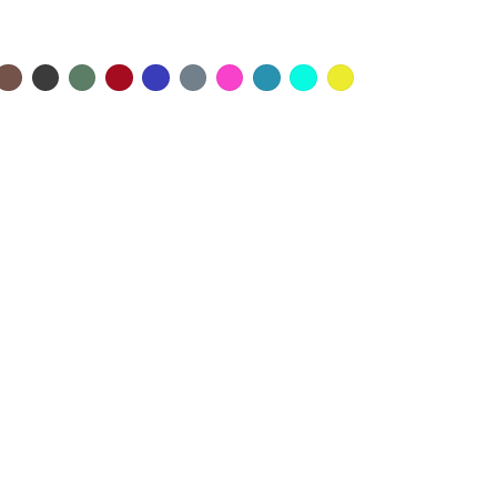
x
ir
Taupe
Anthracite
Militaire
Rouge
Outre
Titane
Rose
Lagon
Caraïbes
Brésil
Mer
Shock