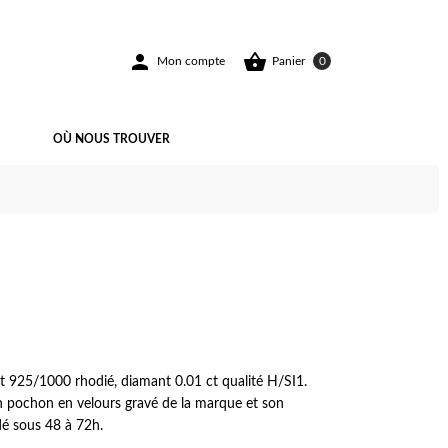


Mon compte
Panier
0
OÙ NOUS TROUVER
ent 925/1000 rhodié, diamant 0.01 ct qualité H/SI1.
un pochon en velours gravé de la marque et son
dé sous 48 à 72h.