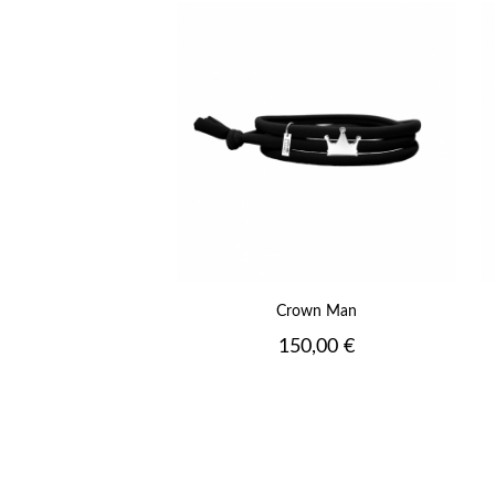
+
Crown Man
Prix
150,00 €