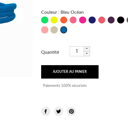
Couleur
:
Bleu Océan
Vert
Jaune
Orange
Rose
Fushia
Marine
Psycho
Bordeau
No
Fluo
Fluo
Fluo
Fluo
Frutti
Sable
Bleu
Fluo
Océan
Quantité
AJOUTER AU PANIER
Paiements 100% sécurisés