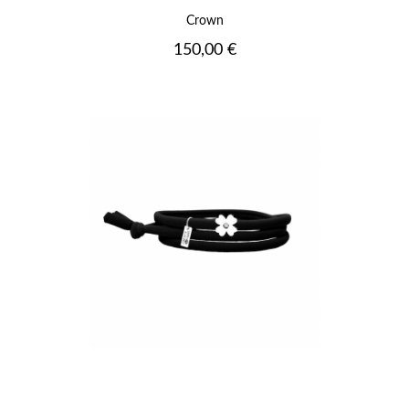
Crown
Prix
150,00 €