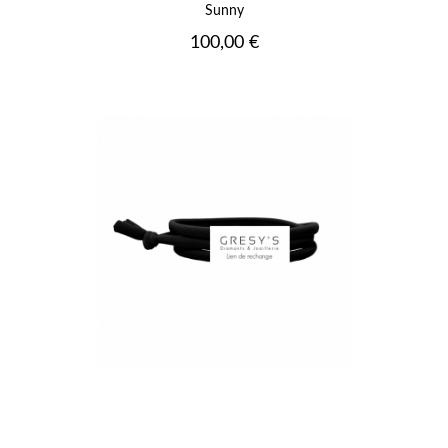
Sunny
Prix
100,00 €