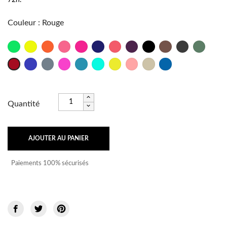
Couleur
:
Rouge
Vert
Jaune
Orange
Rose
Fushia
Marine
Psycho
Bordeaux
Noir
Taupe
Anthracite
Militaire
Fluo
Fluo
Fluo
Fluo
Outre
Titane
Rose
Lagon
Caraïbes
Brésil
Frutti
Sable
Bleu
Rouge
Mer
Shock
Fluo
Océan
Quantité
AJOUTER AU PANIER
Paiements 100% sécurisés