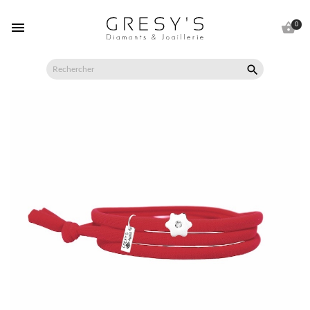


0
