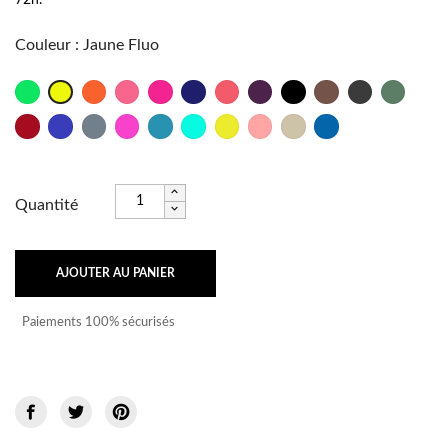
Couleur
:
Jaune Fluo
Vert
Orange
Rose
Fushia
Marine
Psycho
Bordeaux
Noir
Taupe
Anthracite
Militaire
Jaune
Fluo
Fluo
Fluo
Fluo
Rouge
Outre
Titane
Rose
Lagon
Caraïbes
Brésil
Frutti
Sable
Bleu
Mer
Shock
Fluo
Océan
Quantité
AJOUTER AU PANIER
Paiements 100% sécurisés