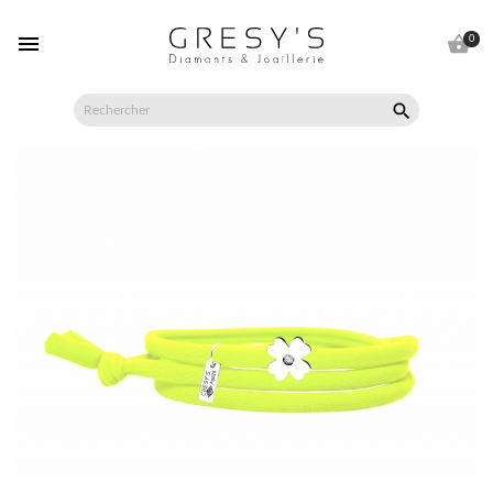


0
