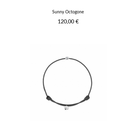
Sunny Octogone
Prix
120,00 €