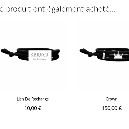
ce produit ont également acheté...
Vert
Vert
Jaune
Jaune
Fluo
Fluo
Orange
Orange
Fluo
Fluo
Rose
Rose
Fluo
Fluo
Fushia
Fushia
Fluo
Fluo
17
+16
Lien De Rechange
Crown
Prix
Prix
10,00 €
150,00 €