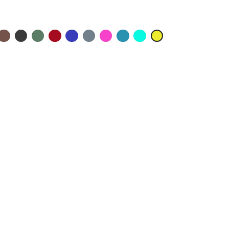
x
ir
Taupe
Anthracite
Militaire
Rouge
Outre
Titane
Rose
Lagon
Caraïbes
Brésil
Mer
Shock