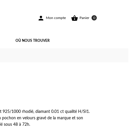


Mon compte
Panier
0
OÙ NOUS TROUVER
ent 925/1000 rhodié, diamant 0.01 ct qualité H/SI1.
un pochon en velours gravé de la marque et son
dé sous 48 à 72h.