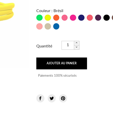
Couleur
:
Brésil
Vert
Jaune
Orange
Rose
Fushia
Marine
Psycho
Bordeau
No
Fluo
Fluo
Fluo
Fluo
Frutti
Sable
Bleu
Fluo
Océan
Quantité
AJOUTER AU PANIER
Paiements 100% sécurisés