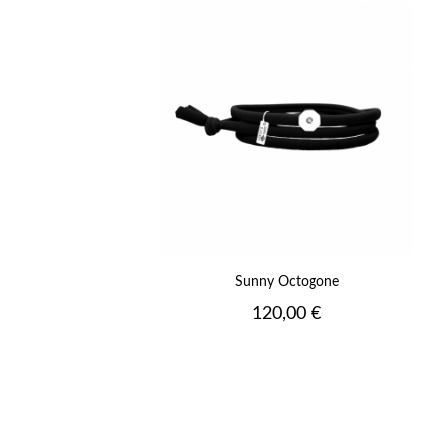
+
Sunny Octogone
Prix
120,00 €