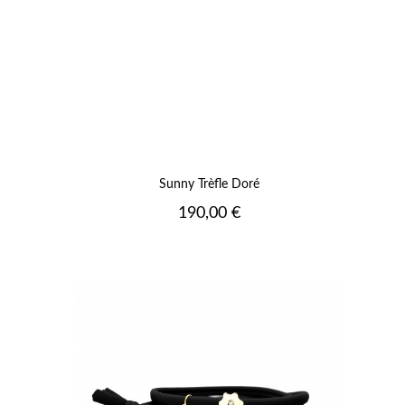
Sunny Trèfle Doré
Prix
190,00 €