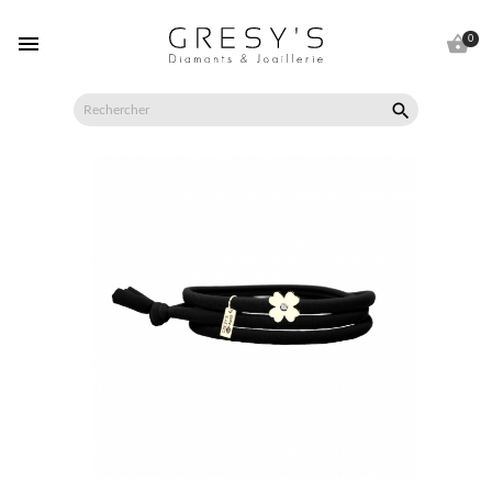


0
