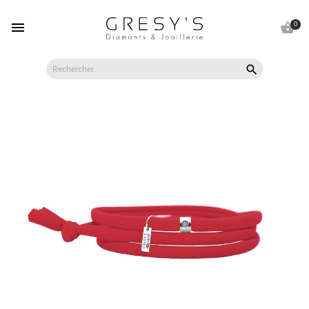


0
