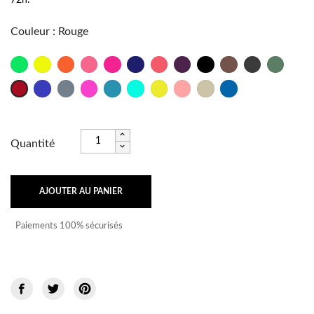
Couleur
:
Rouge
Vert
Jaune
Orange
Rose
Fushia
Marine
Psycho
Bordeaux
Noir
Taupe
Anthracite
Militaire
Fluo
Fluo
Fluo
Fluo
Outre
Titane
Rose
Lagon
Caraïbes
Brésil
Frutti
Sable
Bleu
Rouge
Mer
Shock
Fluo
Océan
Quantité
AJOUTER AU PANIER
Paiements 100% sécurisés