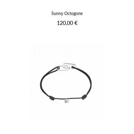
Sunny Octogone
Prix
120,00 €