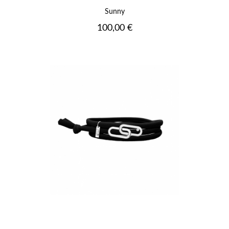
Sunny
Prix
100,00 €