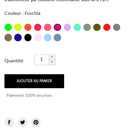
Couleur
:
Fuschia
Vert
Jaune
Orange
Corail
Bubble
Lilas
Vert
Kaki
Kaki
Rouge
Titane
Fuschia
Fluo
Fluo
Fluo
Fluo
Fluo
d'eau
Grey
Taupe
Bleu
Noir
Rose
Bleu
Bleu
Azur
bébé
bébé
Pétrole
Quantité
AJOUTER AU PANIER
Paiements 100% sécurisés