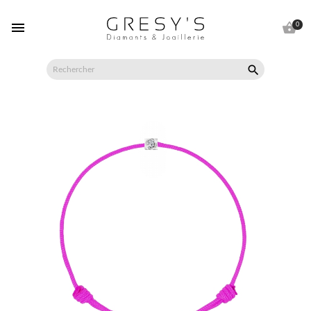


0
