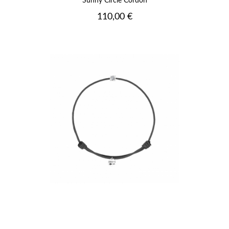
Sunny Circle Cordon
Prix
110,00 €