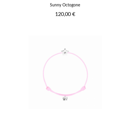
Sunny Octogone
Prix
120,00 €