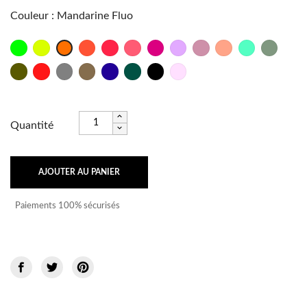
Couleur
:
Mandarine Fluo
Vert
Jaune
Orange
Corail
Bubble
Fuschia
Lilas
Rose
Corail
Vert
Kaki
Mandarine
Fluo
Fluo
Fluo
Fluo
Fluo
Poudré
d'eau
Grey
Fluo
Kaki
Rouge
Titane
Taupe
Bleu
Vert
Noir
Rose
Azur
Indigo
bébé
Quantité
AJOUTER AU PANIER
Paiements 100% sécurisés