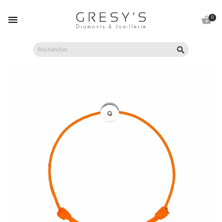


0
