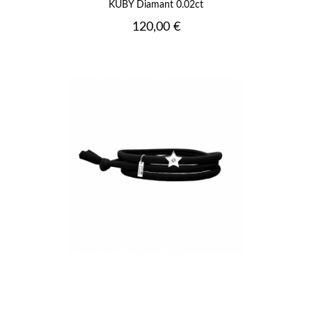
KUBY Diamant 0.02ct
Prix
120,00 €