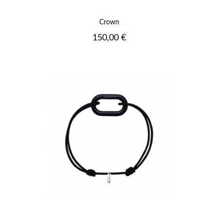
Crown
Prix
150,00 €