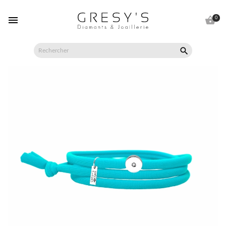


0
