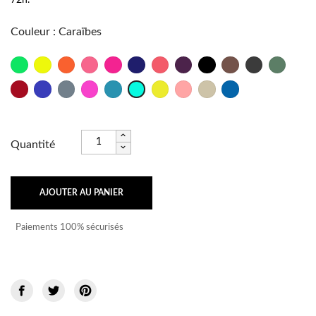
Couleur
:
Caraïbes
Vert
Jaune
Orange
Rose
Fushia
Marine
Psycho
Bordeaux
Noir
Taupe
Anthracite
Militaire
Fluo
Fluo
Fluo
Fluo
Rouge
Outre
Titane
Rose
Lagon
Brésil
Frutti
Sable
Bleu
Caraïbes
Mer
Shock
Fluo
Océan
Quantité
AJOUTER AU PANIER
Paiements 100% sécurisés