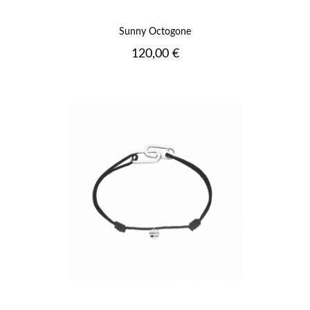
Sunny Octogone
Prix
120,00 €