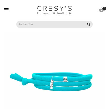


0
