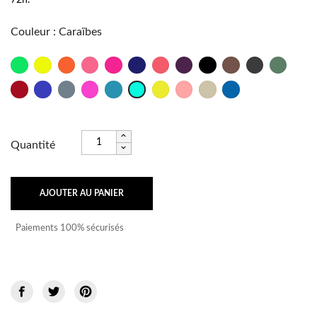
Couleur
:
Caraïbes
Vert
Jaune
Orange
Rose
Fushia
Marine
Psycho
Bordeaux
Noir
Taupe
Anthracite
Militaire
Fluo
Fluo
Fluo
Fluo
Rouge
Outre
Titane
Rose
Lagon
Brésil
Frutti
Sable
Bleu
Caraïbes
Mer
Shock
Fluo
Océan
Quantité
AJOUTER AU PANIER
Paiements 100% sécurisés