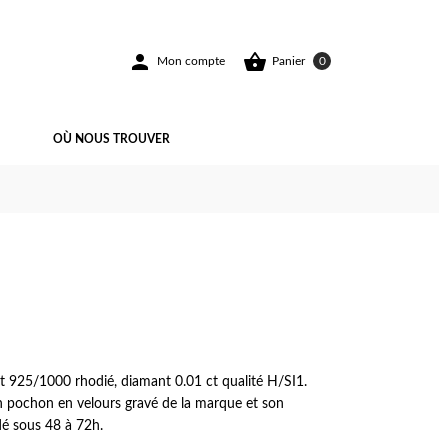


Mon compte
Panier
0
OÙ NOUS TROUVER
ent 925/1000 rhodié, diamant 0.01 ct qualité H/SI1.
un pochon en velours gravé de la marque et son
dé sous 48 à 72h.