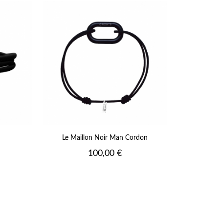
Vert
Jaune
Fluo
Orange
Fluo
Rose
Fluo
Fushia
Fluo
+17
Le Maillon Noir Man Cordon
Prix
100,00 €