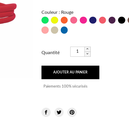
Couleur
:
Rouge
Vert
Jaune
Orange
Rose
Fushia
Marine
Psycho
Bordeau
No
Fluo
Fluo
Fluo
Fluo
Frutti
Sable
Bleu
Fluo
Océan
Quantité
AJOUTER AU PANIER
Paiements 100% sécurisés