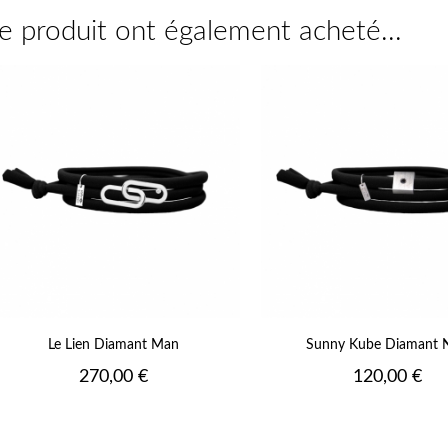
ce produit ont également acheté...
Vert
Vert
Jaune
Jaune
Fluo
Fluo
Mandarine
Orange
Fluo
Fluo
Orange
Rose
Fluo
Fluo
Corail
Fushia
Fluo
Fluo
14
+17
Fluo
Le Lien Diamant Man
Sunny Kube Diamant N
Prix
Prix
270,00 €
120,00 €