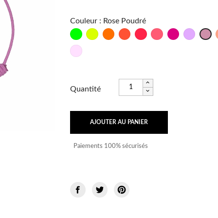
Couleur
:
Rose Poudré
Vert
Jaune
Mandarine
Orange
Corail
Bubble
Fuschia
Lilas
Ro
Fluo
Fluo
Fluo
Fluo
Fluo
Fluo
Po
Rose
bébé
Quantité
AJOUTER AU PANIER
Paiements 100% sécurisés