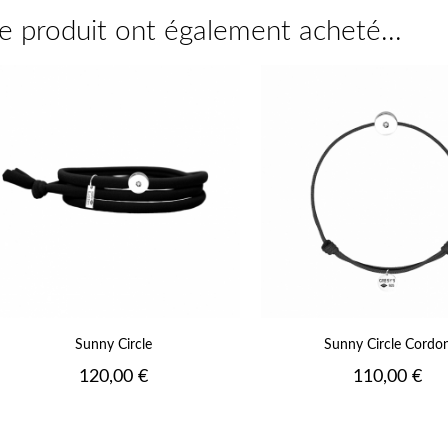
ce produit ont également acheté...
Vert
Vert
Jaune
Jaune
Fluo
Fluo
Orange
Orange
Fluo
Fluo
Rose
Rose
Fluo
Fluo
Fushia
Fushia
Fluo
Fluo
17
+17
Sunny Circle
Sunny Circle Cordo
Prix
Prix
120,00 €
110,00 €