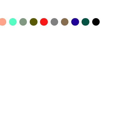
Corail
Vert
Kaki
Kaki
Rouge
Titane
Taupe
Bleu
Vert
Noir
se
d'eau
Grey
Azur
Indigo
udré