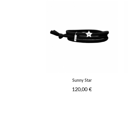
+
Sunny Star
Prix
120,00 €