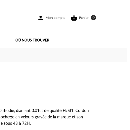


Mon compte
Panier
0
OÙ NOUS TROUVER
0 rhodié, diamant 0.01ct de qualité H/SI1. Cordon
 pochette en velours gravée de la marque et son
dé sous 48 à 72H.