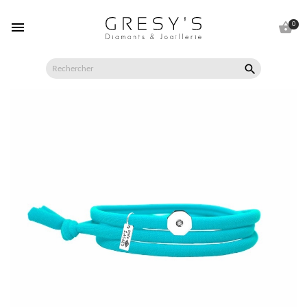


0
