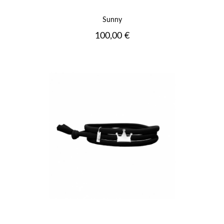
Sunny
Prix
100,00 €