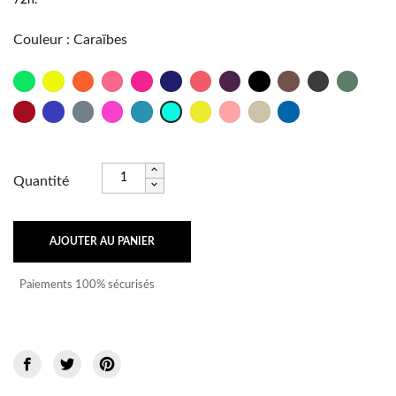
Couleur
:
Caraïbes
Vert
Jaune
Orange
Rose
Fushia
Marine
Psycho
Bordeaux
Noir
Taupe
Anthracite
Militaire
Fluo
Fluo
Fluo
Fluo
Rouge
Outre
Titane
Rose
Lagon
Brésil
Frutti
Sable
Bleu
Caraïbes
Mer
Shock
Fluo
Océan
Quantité
AJOUTER AU PANIER
Paiements 100% sécurisés