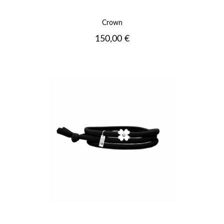
Crown
Prix
150,00 €