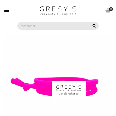


0
