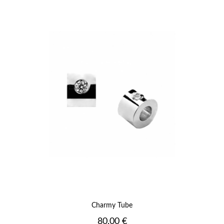
Charmy Tube
Prix
80,00 €