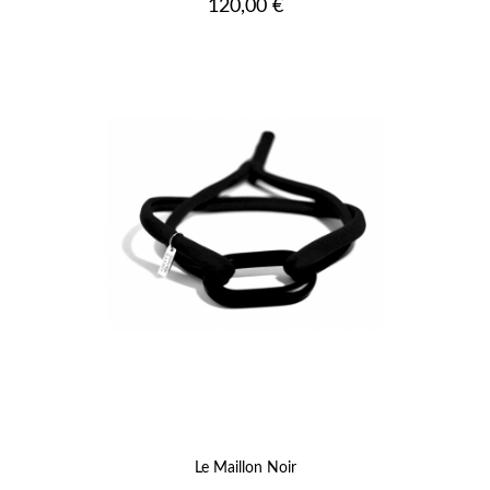
Prix
120,00 €
Le Maillon Noir