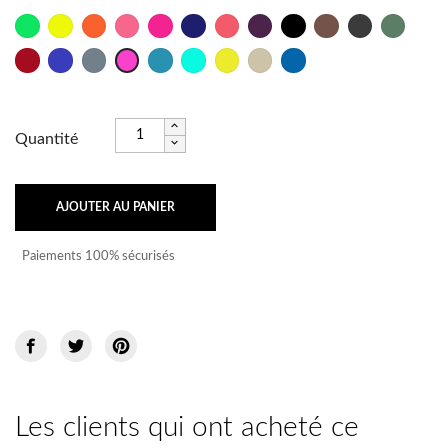
Vert
Jaune
Orange
Rose
Fushia
Marine
Psycho
Bordeaux
Noir
Taupe
Anthracite
Militaire
Fluo
Fluo
Fluo
Fluo
Rouge
Outre
Titane
Lagon
Caraïbes
Brésil
Sable
Bleu
Rose
Mer
Océan
Shock
Quantité
AJOUTER AU PANIER
Paiements 100% sécurisés
Les clients qui ont acheté ce