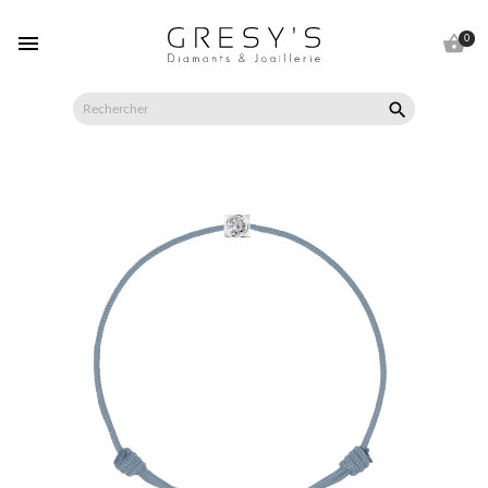


0
