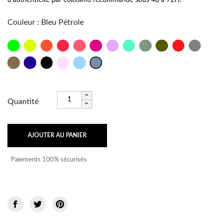
Couleur
:
Bleu Pétrole
Vert
Jaune
Orange
Corail
Bubble
Fuschia
Lilas
Vert
Kaki
Kaki
Rouge
Titane
Fluo
Fluo
Fluo
Fluo
Fluo
d'eau
Grey
Taupe
Bleu
Noir
Rose
Bleu
Bleu
Azur
bébé
bébé
Pétrole
Quantité
AJOUTER AU PANIER
Paiements 100% sécurisés