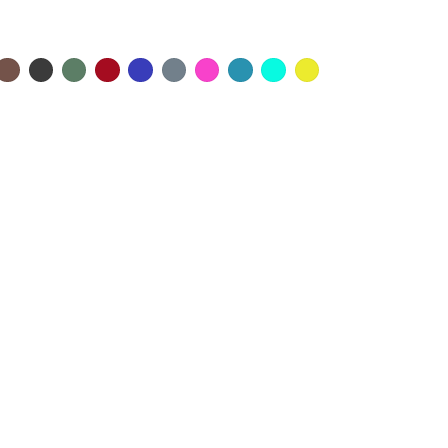
x
ir
Taupe
Anthracite
Militaire
Rouge
Outre
Titane
Rose
Lagon
Caraïbes
Brésil
Mer
Shock