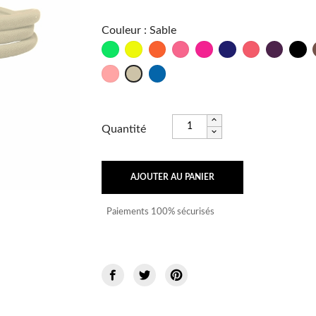
Couleur
:
Sable
Vert
Jaune
Orange
Rose
Fushia
Marine
Psycho
Bordeau
No
Fluo
Fluo
Fluo
Fluo
Frutti
Bleu
Sable
Fluo
Océan
Quantité
AJOUTER AU PANIER
Paiements 100% sécurisés